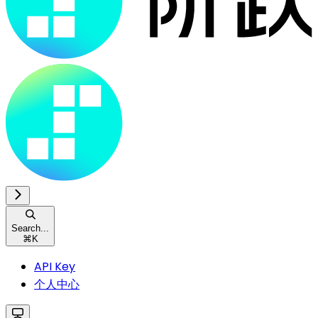
Search...
⌘
K
API Key
个人中心