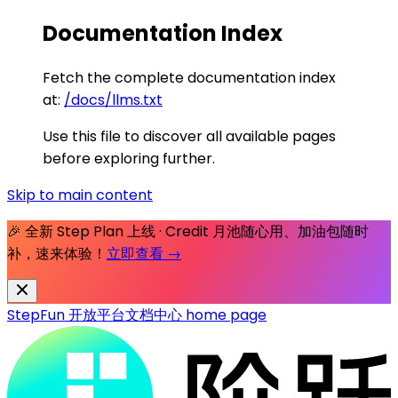
Documentation Index
Fetch the complete documentation index
at:
/docs/llms.txt
Use this file to discover all available pages
before exploring further.
Skip to main content
🎉 全新 Step Plan 上线 · Credit 月池随心用、加油包随时
补，速来体验！
立即查看 →
StepFun 开放平台文档中心
home page