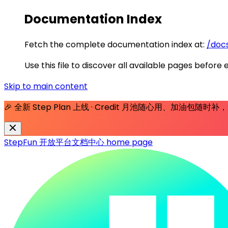
Documentation Index
Fetch the complete documentation index at:
/docs
Use this file to discover all available pages before 
Skip to main content
🎉 全新 Step Plan 上线 · Credit 月池随心用、加油包随
StepFun 开放平台文档中心
home page