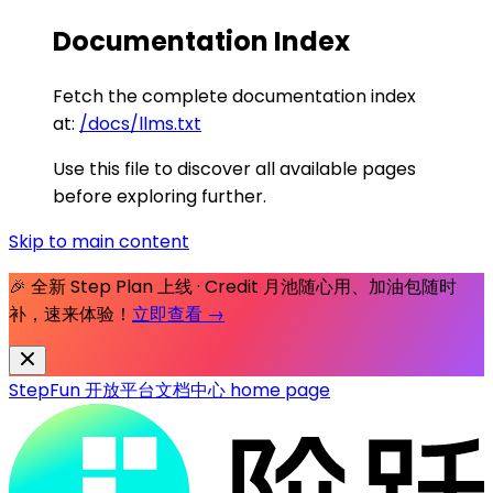
Documentation Index
Fetch the complete documentation index
at:
/docs/llms.txt
Use this file to discover all available pages
before exploring further.
Skip to main content
🎉 全新 Step Plan 上线 · Credit 月池随心用、加油包随时
补，速来体验！
立即查看 →
StepFun 开放平台文档中心
home page