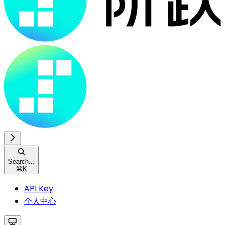
Search...
⌘
K
API Key
个人中心