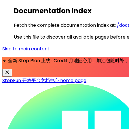
Documentation Index
Fetch the complete documentation index at:
/docs
Use this file to discover all available pages before 
Skip to main content
🎉 全新 Step Plan 上线 · Credit 月池随心用、加油包随
StepFun 开放平台文档中心
home page