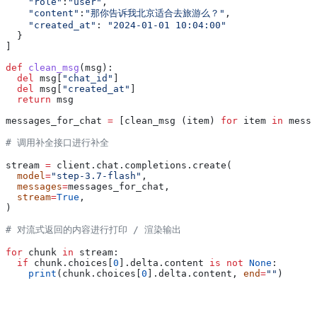
    "role"
:
"user"
,
    "content"
:
"那你告诉我北京适合去旅游么？"
,
    "created_at"
: 
"2024-01-01 10:04:00"
  }
]
def
 clean_msg
(
msg
):
  del
 msg[
"chat_id"
]
  del
 msg[
"created_at"
]
  return
 msg
messages_for_chat 
=
 [clean_msg (item) 
for
 item 
in
 messa
# 调用补全接口进行补全
stream 
=
 client.chat.completions.create(
  model
=
"step-3.7-flash"
,
  messages
=
messages_for_chat,
  stream
=
True
,
)
# 对流式返回的内容进行打印 / 渲染输出
for
 chunk 
in
 stream:
  if
 chunk.choices[
0
].delta.content 
is
 not
 None
:
    print
(chunk.choices[
0
].delta.content, 
end
=
""
)