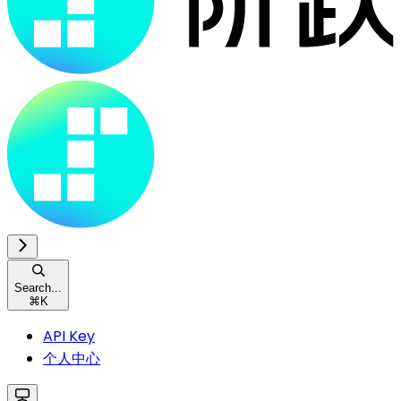
Search...
⌘
K
API Key
个人中心