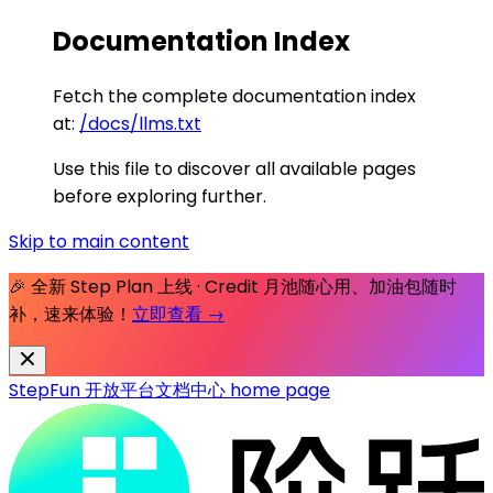
Documentation Index
Fetch the complete documentation index
at:
/docs/llms.txt
Use this file to discover all available pages
before exploring further.
Skip to main content
🎉 全新 Step Plan 上线 · Credit 月池随心用、加油包随时
补，速来体验！
立即查看 →
StepFun 开放平台文档中心
home page