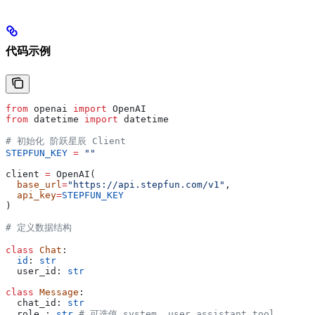
代码示例
from
 openai 
import
 OpenAI
from
 datetime 
import
 datetime
# 初始化 阶跃星辰 Client
STEPFUN_KEY
 =
 ""
client 
=
 OpenAI(
  base_url
=
"https://api.stepfun.com/v1"
,
  api_key
=
STEPFUN_KEY
)
# 定义数据结构
class
 Chat
:
  id
: 
str
  user_id: 
str
class
 Message
:
  chat_id: 
str
  role : 
str
 # 可选值 system, user,assistant,tool