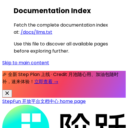
Documentation Index
Fetch the complete documentation index
at:
/docs/llms.txt
Use this file to discover all available pages
before exploring further.
Skip to main content
🎉 全新 Step Plan 上线 · Credit 月池随心用、加油包随时
补，速来体验！
立即查看 →
StepFun 开放平台文档中心
home page