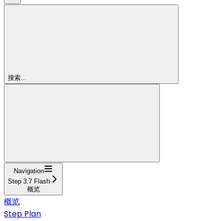
搜索...
Navigation
Step 3.7 Flash
概览
概览
Step Plan