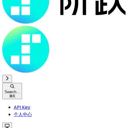
Search...
⌘
K
API Key
个人中心