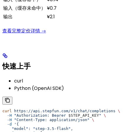
输入（缓存未命中）
¥0.7
输出
¥2.1
查看完整定价详情 →
快速上手
curl
Python (OpenAI SDK)
curl
 https://api.stepfun.com/v1/chat/completions
 \
  -H
 "Authorization: Bearer 
$STEP_API_KEY
"
 \
  -H
 "Content-Type: application/json"
 \
  -d
 '{
    "model": "step-3.5-flash",