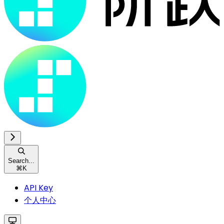
Search...
⌘
K
API Key
个人中心