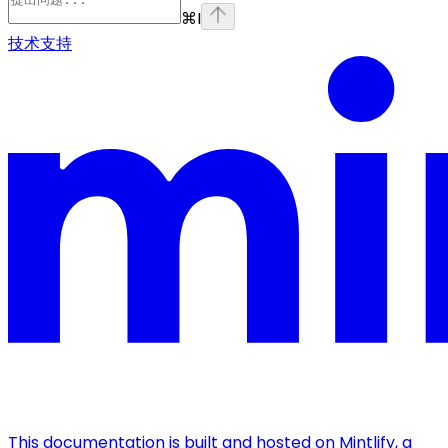
⌘
I
技术支持
This documentation is built and hosted on Mintlify, a