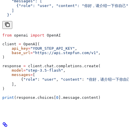
    "messages": [
      {"role": "user", "content": "你好，请介绍一下你自己"}
    ]
  }'
from
 openai 
import
 OpenAI
client 
=
 OpenAI(
    api_key
=
"YOUR_STEP_API_KEY"
,
    base_url
=
"https://api.stepfun.com/v1"
,
)
response 
=
 client.chat.completions.create(
    model
=
"step-3.5-flash"
,
    messages
=
[
        {
"role"
: 
"user"
, 
"content"
: 
"你好，请介绍一下你自己
    ],
)
print
(response.choices[
0
].message.content)