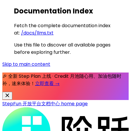
Documentation Index
Fetch the complete documentation index
at:
/docs/llms.txt
Use this file to discover all available pages
before exploring further.
Skip to main content
🎉 全新 Step Plan 上线 · Credit 月池随心用、加油包随时
补，速来体验！
立即查看 →
StepFun 开放平台文档中心
home page