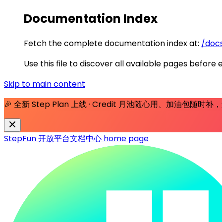
Documentation Index
Fetch the complete documentation index at:
/docs
Use this file to discover all available pages before 
Skip to main content
🎉 全新 Step Plan 上线 · Credit 月池随心用、加油包随
StepFun 开放平台文档中心
home page