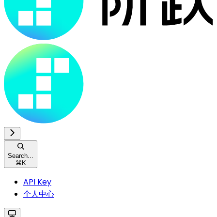
Search...
⌘
K
API Key
个人中心