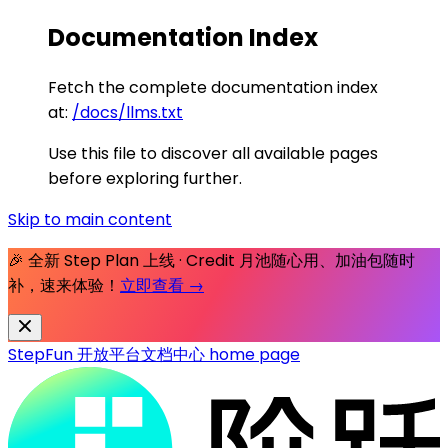
Documentation Index
Fetch the complete documentation index
at:
/docs/llms.txt
Use this file to discover all available pages
before exploring further.
Skip to main content
🎉 全新 Step Plan 上线 · Credit 月池随心用、加油包随时
补，速来体验！
立即查看 →
StepFun 开放平台文档中心
home page