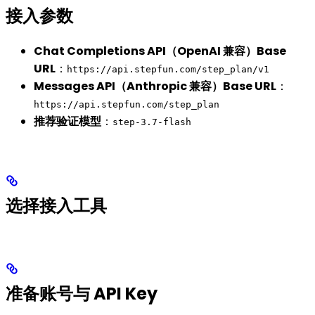
接入参数
Chat Completions API（OpenAI 兼容）Base
URL
：
https://api.stepfun.com/step_plan/v1
Messages API（Anthropic 兼容）Base URL
：
https://api.stepfun.com/step_plan
推荐验证模型
：
step-3.7-flash
选择接入工具
准备账号与 API Key