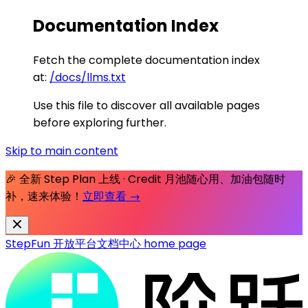
Documentation Index
Fetch the complete documentation index
at:
/docs/llms.txt
Use this file to discover all available pages
before exploring further.
Skip to main content
🎉 全新 Step Plan 上线 · Credit 月池随心用、加油包随时
补，速来体验！
立即查看 →
StepFun 开放平台文档中心
home page