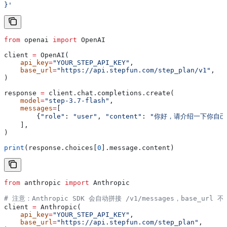
}'
from
 openai 
import
 OpenAI
client 
=
 OpenAI(
    api_key
=
"YOUR_STEP_API_KEY"
,
    base_url
=
"https://api.stepfun.com/step_plan/v1"
,
)
response 
=
 client.chat.completions.create(
    model
=
"step-3.7-flash"
,
    messages
=
[
        {
"role"
: 
"user"
, 
"content"
: 
"你好，请介绍一下你自己
    ],
)
print
(response.choices[
0
].message.content)
from
 anthropic 
import
 Anthropic
# 注意：Anthropic SDK 会自动拼接 /v1/messages，base_url 不
client 
=
 Anthropic(
    api_key
=
"YOUR_STEP_API_KEY"
,
    base_url
=
"https://api.stepfun.com/step_plan"
,