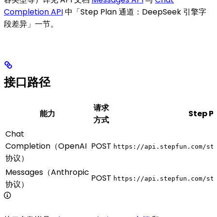
Completion API
中「Step Plan 通道：DeepSeek 引擎字
段差异」一节。
接口路径
请求
能力
Step P
方式
Chat
Completion（OpenAI
POST
https://api.stepfun.com/st
协议）
Messages（Anthropic
POST
https://api.stepfun.com/st
协议）