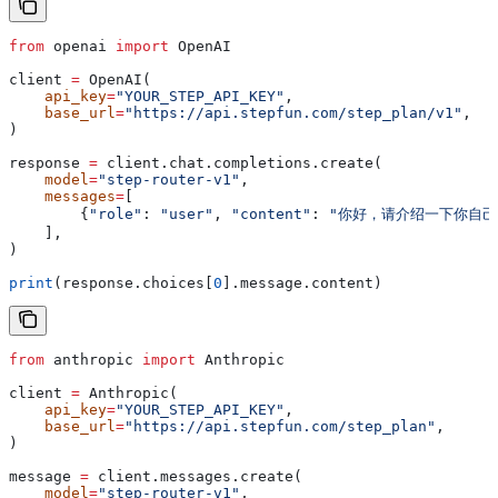
from
 openai 
import
 OpenAI
client 
=
 OpenAI(
    api_key
=
"YOUR_STEP_API_KEY"
,
    base_url
=
"https://api.stepfun.com/step_plan/v1"
,
)
response 
=
 client.chat.completions.create(
    model
=
"step-router-v1"
,
    messages
=
[
        {
"role"
: 
"user"
, 
"content"
: 
"你好，请介绍一下你自己
    ],
)
print
(response.choices[
0
].message.content)
from
 anthropic 
import
 Anthropic
client 
=
 Anthropic(
    api_key
=
"YOUR_STEP_API_KEY"
,
    base_url
=
"https://api.stepfun.com/step_plan"
,
)
message 
=
 client.messages.create(
    model
=
"step-router-v1"
,