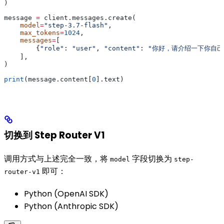
)
message 
=
 client.messages.create(
    model
=
"step-3.7-flash"
,
    max_tokens
=
1024
,
    messages
=
[
        {
"role"
: 
"user"
, 
"content"
: 
"你好，请介绍一下你自己
    ],
)
print
(message.content[
0
].text)
切换到 Step Router V1
调用方式与上述完全一致，将
字段切换为
model
step-
即可：
router-v1
Python (OpenAI SDK)
Python (Anthropic SDK)