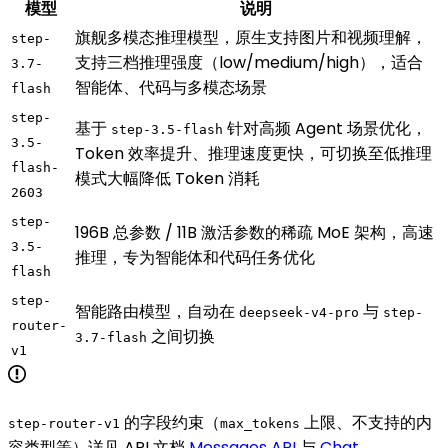
模型
说明
旗舰多模态推理模型，原生支持图片和视频理解，
step-
支持三档推理强度（low/medium/high），适合
3.7-
智能体、代码与多模态场景
flash
step-
基于
针对高频 Agent 场景优化，
step-3.5-flash
3.5-
Token 效率提升、推理速度更快，可切换至低推理
flash-
模式大幅降低 Token 消耗
2603
step-
196B 总参数 / 11B 激活参数的稀疏 MoE 架构，高速
3.5-
推理，专为智能体和代码任务优化
flash
step-
智能路由模型，自动在
与
deepseek-v4-pro
step-
router-
之间切换
3.7-flash
v1
的字段约束（
上限、不支持的内
step-router-v1
max_tokens
容类型等）详见 API 文档
Messages API
与
Chat