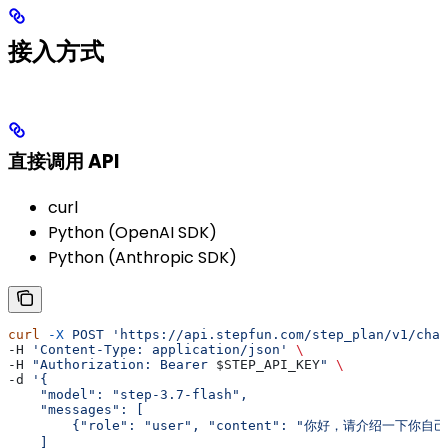
接入方式
直接调用 API
curl
Python (OpenAI SDK)
Python (Anthropic SDK)
curl
 -X
 POST
 'https://api.stepfun.com/step_plan/v1/chat
-H 
'Content-Type: application/json'
 \
-H 
"Authorization: Bearer 
$STEP_API_KEY
"
 \
-d 
'{
    "model": "step-3.7-flash",
    "messages": [
        {"role": "user", "content": "你好，请介绍一下你自己
    ]