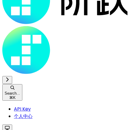
Search...
⌘
K
API Key
个人中心