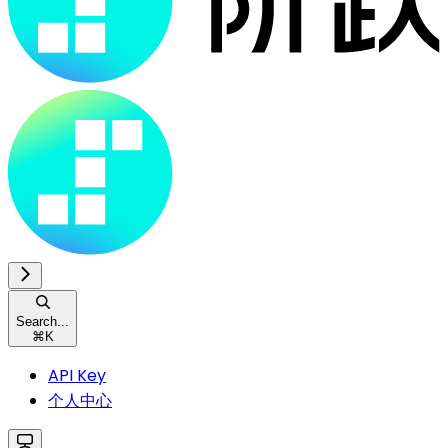
Search...
⌘
K
API Key
个人中心