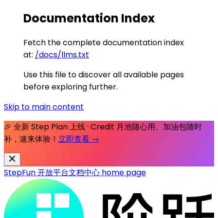
Documentation Index
Fetch the complete documentation index
at:
/docs/llms.txt
Use this file to discover all available pages
before exploring further.
Skip to main content
🎉 全新 Step Plan 上线 · Credit 月池随心用、加油包随时
补，速来体验！
立即查看 →
StepFun 开放平台文档中心
home page