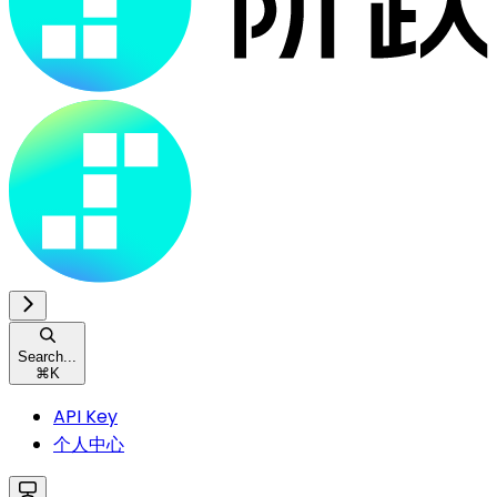
Search...
⌘
K
API Key
个人中心