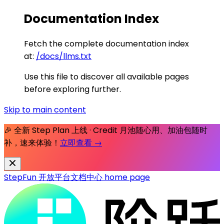
Documentation Index
Fetch the complete documentation index
at:
/docs/llms.txt
Use this file to discover all available pages
before exploring further.
Skip to main content
🎉 全新 Step Plan 上线 · Credit 月池随心用、加油包随时
补，速来体验！
立即查看 →
StepFun 开放平台文档中心
home page