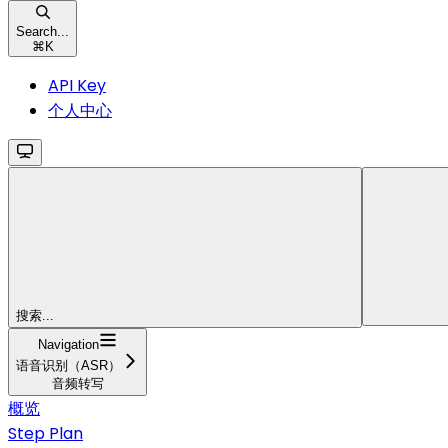
Search...
⌘
K
API Key
个人中心
搜索...
Navigation
语音识别（ASR）
音频转写
概览
Step Plan