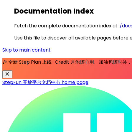
Documentation Index
Fetch the complete documentation index at:
/docs
Use this file to discover all available pages before 
Skip to main content
🎉 全新 Step Plan 上线 · Credit 月池随心用、加油包随
StepFun 开放平台文档中心
home page