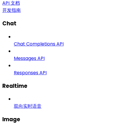
API 文档
开发指南
Chat
Chat Completions API
Messages API
Responses API
Realtime
双向实时语音
Image