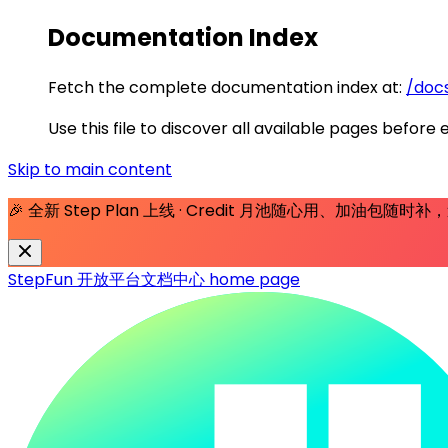
Documentation Index
Fetch the complete documentation index at:
/docs
Use this file to discover all available pages before 
Skip to main content
🎉 全新 Step Plan 上线 · Credit 月池随心用、加油包随
StepFun 开放平台文档中心
home page