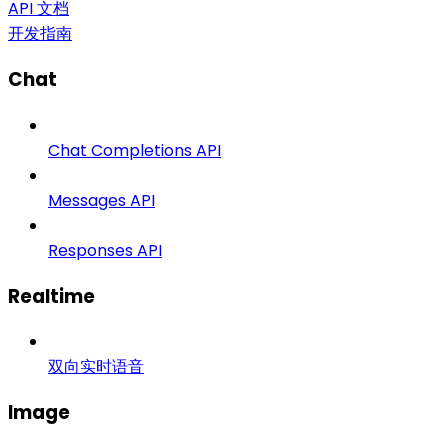
API 文档
开发指南
Chat
Chat Completions API
Messages API
Responses API
Realtime
双向实时语音
Image