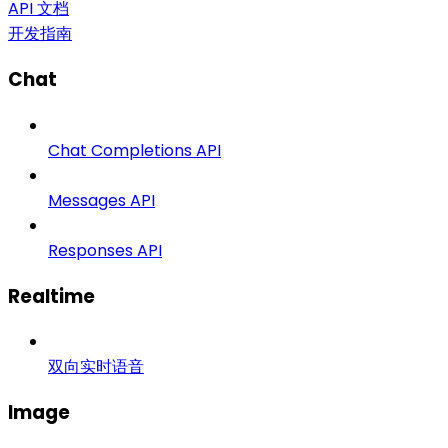
API 文档
开发指南
Chat
Chat Completions API
Messages API
Responses API
Realtime
双向实时语音
Image