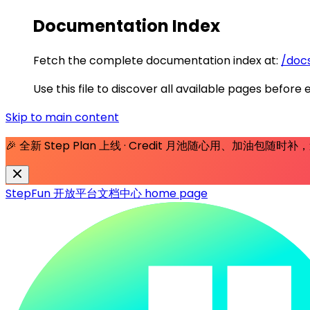
Documentation Index
Fetch the complete documentation index at:
/docs
Use this file to discover all available pages before 
Skip to main content
🎉 全新 Step Plan 上线 · Credit 月池随心用、加油包随
StepFun 开放平台文档中心
home page