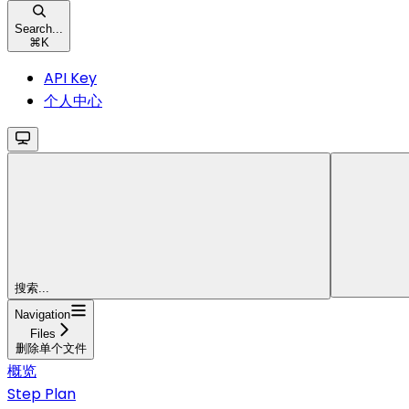
Search...
⌘
K
API Key
个人中心
搜索...
Navigation
Files
删除单个文件
概览
Step Plan