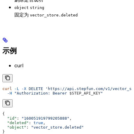
object
string
固定为
vector_store.deleted
示例
curl
curl
 -L
 -X
 DELETE
 'https://api.stepfun.com/v1/vector_st
  -H
 "Authorization: Bearer 
$STEP_API_KEY
"
{
  "id"
: 
"160051919799205888"
,
  "deleted"
: 
true
,
  "object"
: 
"vector_store.deleted"
}