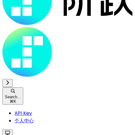
Search...
⌘
K
API Key
个人中心