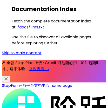
Documentation Index
Fetch the complete documentation index
at:
/docs/llms.txt
Use this file to discover all available pages
before exploring further.
Skip to main content
🎉 全新 Step Plan 上线 · Credit 月池随心用、加油包随时
补，速来体验！
立即查看 →
StepFun 开放平台文档中心
home page