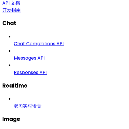
API 文档
开发指南
Chat
Chat Completions API
Messages API
Responses API
Realtime
双向实时语音
Image