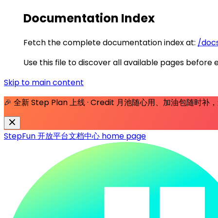
Documentation Index
Fetch the complete documentation index at:
/docs
Use this file to discover all available pages before 
Skip to main content
🎉 全新 Step Plan 上线 · Credit 月池随心用、加油包随
StepFun 开放平台文档中心
home page