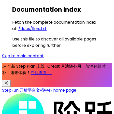
Documentation Index
Fetch the complete documentation index
at:
/docs/llms.txt
Use this file to discover all available pages
before exploring further.
Skip to main content
🎉 全新 Step Plan 上线 · Credit 月池随心用、加油包随时
补，速来体验！
立即查看 →
StepFun 开放平台文档中心
home page