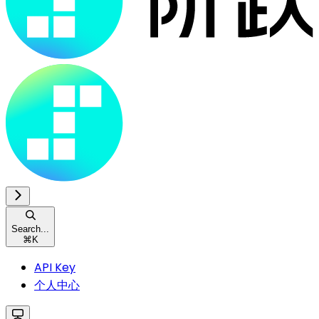
Search...
⌘
K
API Key
个人中心