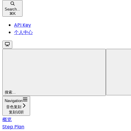
Search...
⌘
K
API Key
个人中心
搜索...
Navigation
音色复刻
复刻试听
概览
Step Plan