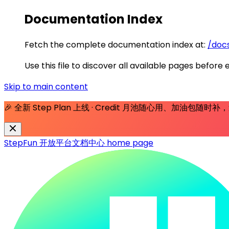
Documentation Index
Fetch the complete documentation index at:
/docs
Use this file to discover all available pages before 
Skip to main content
🎉 全新 Step Plan 上线 · Credit 月池随心用、加油包随
StepFun 开放平台文档中心
home page