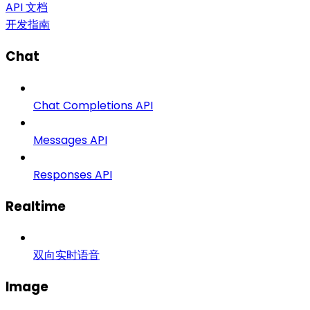
API 文档
开发指南
Chat
Chat Completions API
Messages API
Responses API
Realtime
双向实时语音
Image