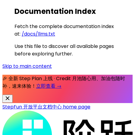
Documentation Index
Fetch the complete documentation index
at:
/docs/llms.txt
Use this file to discover all available pages
before exploring further.
Skip to main content
🎉 全新 Step Plan 上线 · Credit 月池随心用、加油包随时
补，速来体验！
立即查看 →
StepFun 开放平台文档中心
home page