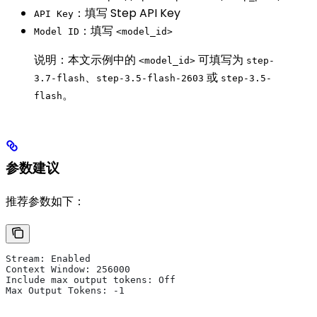
：填写 Step API Key
API Key
：填写
Model ID
<model_id>
说明：本文示例中的
可填写为
<model_id>
step-
、
或
3.7-flash
step-3.5-flash-2603
step-3.5-
。
flash
参数建议
推荐参数如下：
Stream: Enabled
Context Window: 256000
Include max output tokens: Off
Max Output Tokens: -1