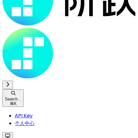
Search...
⌘
K
API Key
个人中心