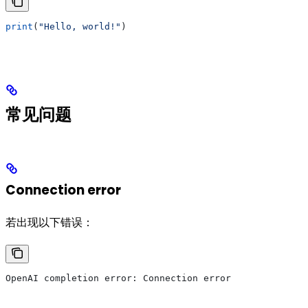
print
(
"Hello, world!"
)
常见问题
Connection error
若出现以下错误：
OpenAI completion error: Connection error