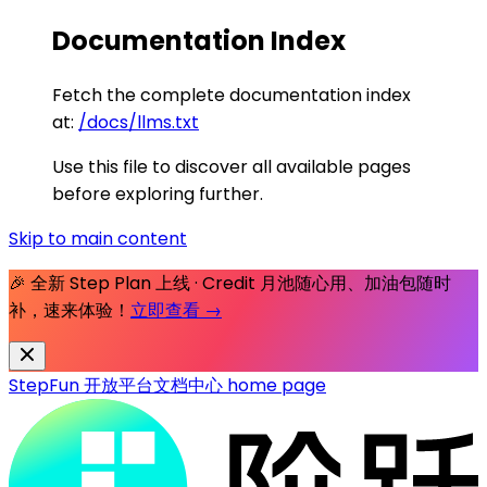
Documentation Index
Fetch the complete documentation index
at:
/docs/llms.txt
Use this file to discover all available pages
before exploring further.
Skip to main content
🎉 全新 Step Plan 上线 · Credit 月池随心用、加油包随时
补，速来体验！
立即查看 →
StepFun 开放平台文档中心
home page