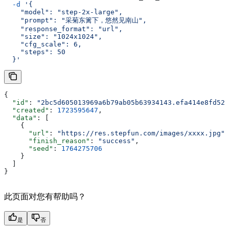
  -d
 '{
    "model": "step-2x-large",
    "prompt": "采菊东篱下，悠然见南山",
    "response_format": "url",
    "size": "1024x1024",
    "cfg_scale": 6,
    "steps": 50
  }'
{
  "id"
: 
"2bc5d605013969a6b79ab05b63934143.efa414e8fd521
  "created"
: 
1723595647
,
  "data"
: [
    {
      "url"
: 
"https://res.stepfun.com/images/xxxx.jpg"
,
      "finish_reason"
: 
"success"
,
      "seed"
: 
1764275706
    }
  ]
}
此页面对您有帮助吗？
是
否