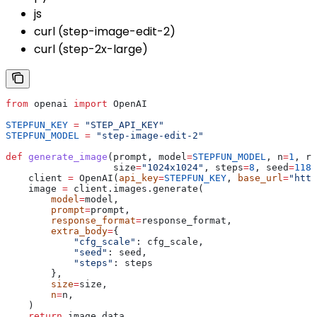
js
curl (step-image-edit-2)
curl (step-2x-large)
from
 openai 
import
 OpenAI
STEPFUN_KEY
 =
 "STEP_API_KEY"
STEPFUN_MODEL
 =
 "step-image-edit-2"
def
 generate_image
(
prompt
, 
model
=
STEPFUN_MODEL
, 
n
=
1
, 
re
                   size
=
"1024x1024"
, 
steps
=
8
, 
seed
=
1187
    client 
=
 OpenAI(
api_key
=
STEPFUN_KEY
, 
base_url
=
"http
    image 
=
 client.images.generate(
        model
=
model,
        prompt
=
prompt,
        response_format
=
response_format,
        extra_body
=
{
            "cfg_scale"
: cfg_scale,
            "seed"
: seed,
            "steps"
: steps
        },
        size
=
size,
        n
=
n,
    )
    return
 image.data