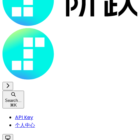
Search...
⌘
K
API Key
个人中心