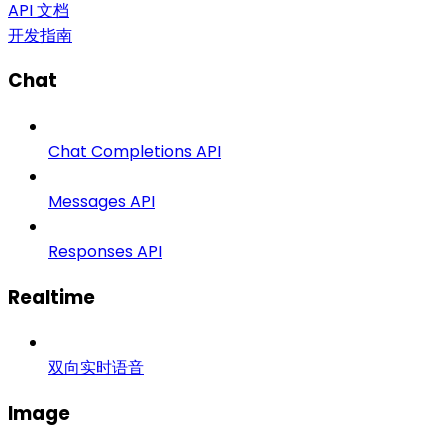
API 文档
开发指南
Chat
Chat Completions API
Messages API
Responses API
Realtime
双向实时语音
Image