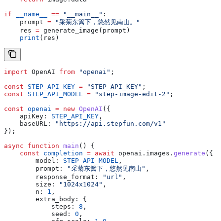
if
 __name__
 ==
 "__main__"
:
    prompt 
=
 "采菊东篱下，悠然见南山。"
    res 
=
 generate_image(prompt)
    print
(res)
import
 OpenAI
 from
 "openai"
;
const
 STEP_API_KEY
 =
 "STEP_API_KEY"
;
const
 STEP_API_MODEL
 =
 "step-image-edit-2"
;
const
 openai
 =
 new
 OpenAI
({
    apiKey:
 STEP_API_KEY
,
    baseURL:
 "https://api.stepfun.com/v1"
});
async
 function
 main
() {
    const
 completion
 =
 await
 openai
.
images
.
generate
({
        model:
 STEP_API_MODEL
,
        prompt:
 "采菊东篱下，悠然见南山"
,
        response_format:
 "url"
,
        size:
 "1024x1024"
,
        n:
 1
,
        extra_body:
 {
            steps:
 8
,
            seed:
 0
,