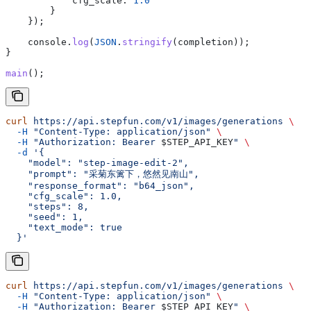
            cfg_scale:
 1.0
        }
    });
    console
.
log
(
JSON
.
stringify
(
completion
));
}
main
();
curl
 https://api.stepfun.com/v1/images/generations
 \
  -H
 "Content-Type: application/json"
 \
  -H
 "Authorization: Bearer 
$STEP_API_KEY
"
 \
  -d
 '{
    "model": "step-image-edit-2",
    "prompt": "采菊东篱下，悠然见南山",
    "response_format": "b64_json",
    "cfg_scale": 1.0,
    "steps": 8,
    "seed": 1,
    "text_mode": true
  }'
curl
 https://api.stepfun.com/v1/images/generations
 \
  -H
 "Content-Type: application/json"
 \
  -H
 "Authorization: Bearer 
$STEP_API_KEY
"
 \