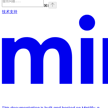
⌘
I
技术支持
This documentation is built and hosted on Mintlify, a