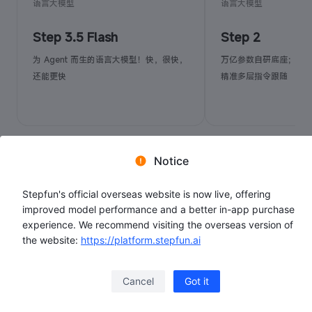
语言大模型
语言大模型
Step 3.5 Flash
Step 2
为 Agent 而生的语言大模型！快，很快，
万亿参数自研底座；深
还能更快
精准多层指令跟随
Notice
Stepfun's official overseas website is now live, offering
improved model performance and a better in-app purchase
experience. We recommend visiting the overseas version of
the website:
https://platform.stepfun.ai
Cancel
Got it
文档中心
了解定价