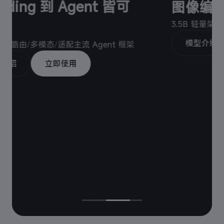
皆可
图像编辑与通用生图大模型
3.5B 轻量架构
/
极致智能密度
/
秒级响应
模型介绍
立即使用
 框架