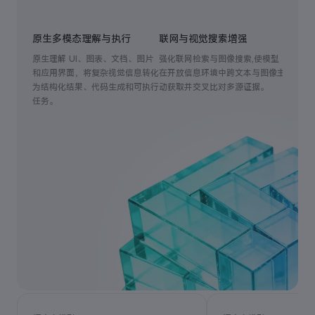
原生多模态理解与执行
联网与视觉搜索增强
高可靠
原生理解 UI、图表、文档、图片
强化联网检索与图像搜索,使模型
在长程多
和应用界面，将复杂视觉信息转化
在开放信息环境中跨文本与图像主
调用 A
为结构化结果、代码生成和可执行
动获取并交叉比对多源证据。
工具和
任务。
致，降