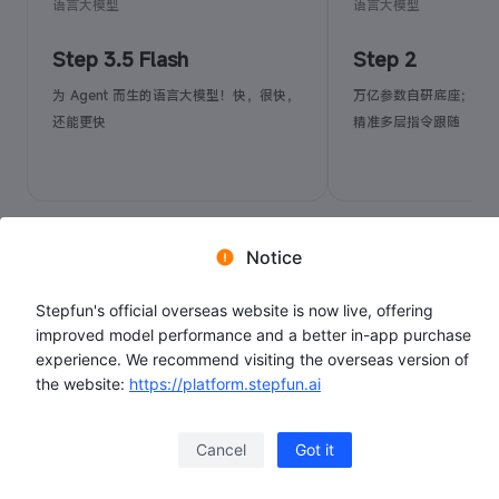
语言大模型
语言大模型
Step 3.5 Flash
Step 2
为 Agent 而生的语言大模型！快，很快，
万亿参数自研底座；深
还能更快
精准多层指令跟随
Notice
Stepfun's official overseas website is now live, offering
improved model performance and a better in-app purchase
experience. We recommend visiting the overseas version of
the website:
https://platform.stepfun.ai
Cancel
Got it
文档中心
了解定价