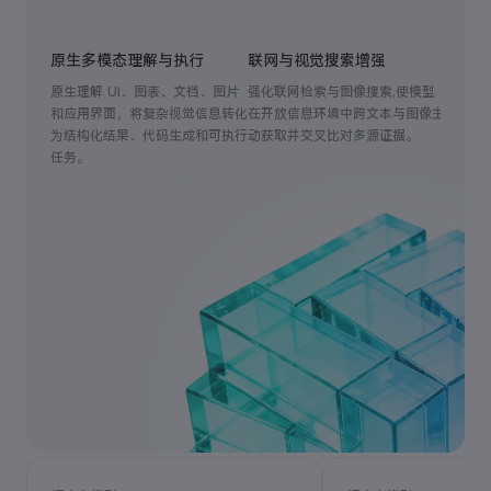
原生多模态理解与执行
联网与视觉搜索增强
高可靠
原生理解 UI、图表、文档、图片
强化联网检索与图像搜索,使模型
在长程多
和应用界面，将复杂视觉信息转化
在开放信息环境中跨文本与图像主
调用 A
为结构化结果、代码生成和可执行
动获取并交叉比对多源证据。
工具和
任务。
致，降