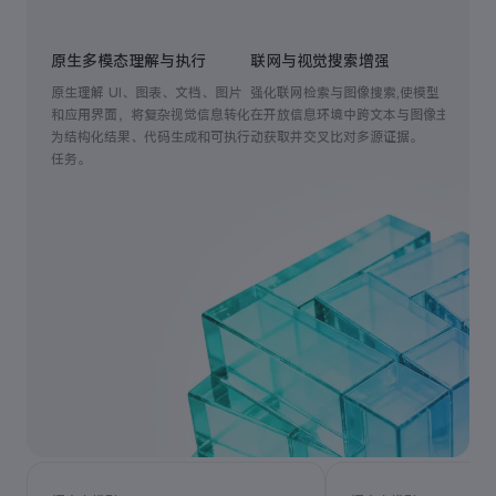
原生多模态理解与执行
联网与视觉搜索增强
高可靠
原生理解 UI、图表、文档、图片
强化联网检索与图像搜索,使模型
在长程多
和应用界面，将复杂视觉信息转化
在开放信息环境中跨文本与图像主
调用 A
为结构化结果、代码生成和可执行
动获取并交叉比对多源证据。
工具和
任务。
致，降