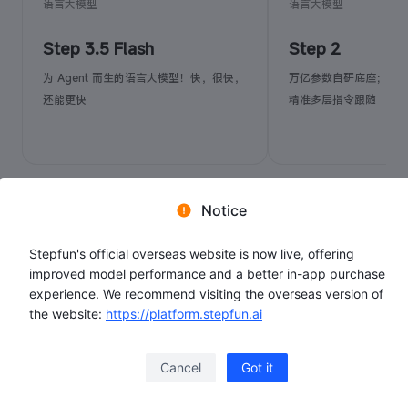
语言大模型
语言大模型
Step 3.5 Flash
Step 2
为 Agent 而生的语言大模型！快，很快，
万亿参数自研底座；深
还能更快
精准多层指令跟随
Notice
Stepfun's official overseas website is now live, offering
improved model performance and a better in-app purchase
experience. We recommend visiting the overseas version of
the website:
https://platform.stepfun.ai
Cancel
Got it
文档中心
了解定价