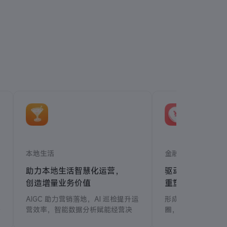
本地生活
金融财经
助力本地生活智慧化运营，
驱动金融行业智
创造增量业务价值
重塑金融服务面
验
AIGC 助力营销落地，AI 巡检提升运
形成投研、投顾、
安
营效率，智能数据分析赋能经营决
圈，提供更准确、
策。
研究支持，全面助