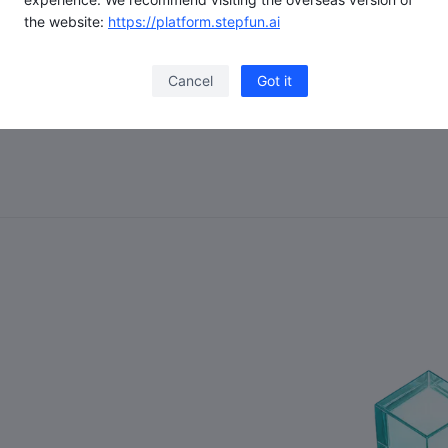
the website:
https://platform.stepfun.ai
文档中心
了解定价
Cancel
Got it